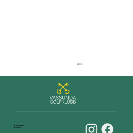
Våra damer leder D70-serien
Smedby Gård
741 Knivsta