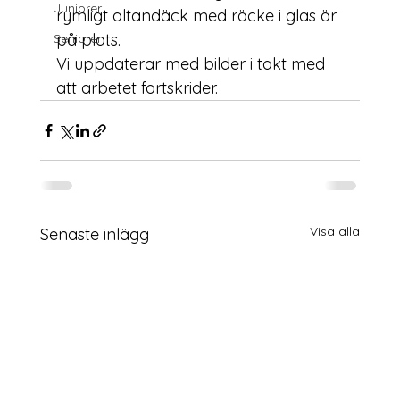
Juniorer
rymligt altandäck med räcke i glas är 
på plats. 
Seniorer
Vi uppdaterar med bilder i takt med 
att arbetet fortskrider.
Visa alla
Senaste inlägg