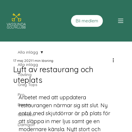
Bli medlem
Alla inlägg
17 maj 2021
1 min läsning
Alla inlägg
Lyft av restaurang och
Tävling
uteplats
Grey Tops
Pro
Arbetet med att uppdatera 
Banan
restaurangen närmar sig sitt slut. Ny 
entré med skjutdörrar är på plats för 
Golfresor
att släppa in mer ljus samt ge en 
Damgolf
modernare känsla. Nytt stort och 