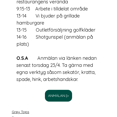
restaurangens veranda
9:15-13    Arbete i tilldelat område
13-14       Vi bjuder på grillade 
hamburgare
13-15       Outletförsäljning golfkläder
14-16       Shotgunspel (anmälan på 
plats)
O.S.A
       Anmälan via länken nedan 
senast torsdag 23/4. Ta gärna med 
egna verktyg såsom sekatör, kratta, 
spade, hink, arbetshandskar.
ANMÄLAN ▷
Grey Tops