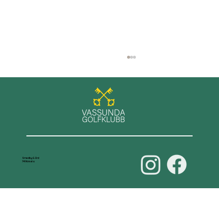
GT+ spel på Roslagens GK
Smedby Gård
741 Knivsta