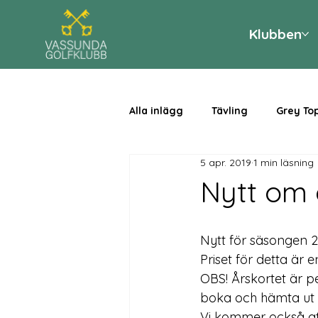
Klubben
Alla inlägg
Tävling
Grey To
5 apr. 2019
1 min läsning
Nytt om 
Nytt för säsongen 2
Priset för detta är 
OBS! Årskortet är p
boka och hämta ut b
Vi kommer också att