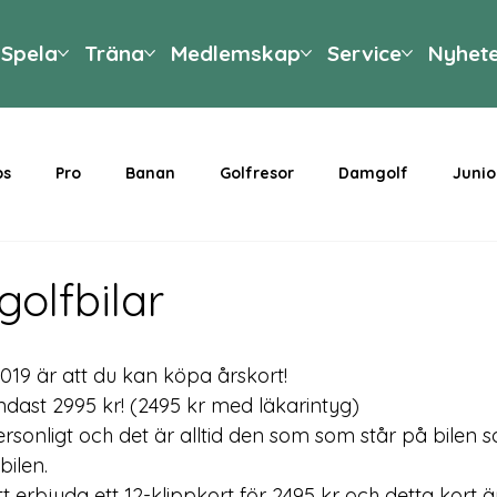
Spela
Träna
Medlemskap
Service
Nyhet
ps
Pro
Banan
Golfresor
Damgolf
Junio
golfbilar
019 är att du kan köpa årskort! 
endast 2995 kr!
ersonligt och det är alltid den som som står på bilen
ilen. 
 erbjuda ett 12-klippkort för 
2495 kr
 och detta kort är