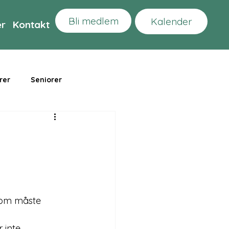
Bli medlem
Kalender
er
Kontakt
rer
Seniorer
 som måste 
 inte 