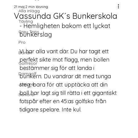
21 maj
2 min läsning
Alla inlägg
Vassunda GK´s Bunkerskola
Tävling
- Hemligheten bakom ett lyckat 
Grey Tops
bunkerslag
Pro
Vi har alla varit där. Du har tagit ett 
Banan
perfekt sikte mot flagg, men bollen 
Golfresor
bestämmer sig för att landa i 
Damgolf
bunkern. Du vandrar dit med tunga 
steg, bara för att upptäcka att din 
Juniorer
boll har lagt sig till rätta i ett gigantiskt 
Seniorer
fotspår efter en 45:as golfsko från 
tidigare spelare. Inte kul. 