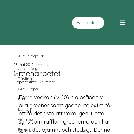
Bli medlem
Alla inlägg
23 maj 2019
1 min läsning
Alla inlägg
Greenarbetet
Tävling
Uppdaterat:
23 mars
Grey Tops
Förra veckan (v 20) hjälpsådde vi 
Pro
alla greener samt gödde lite extra för 
Banan
att få det sista att växa igen. Detta 
Golfresor
syns som räfflor i greenerna och har 
gjort det ojämnt och studsigt. Denna 
Damgolf