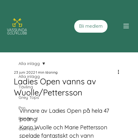
Bli medlem
Alla inlägg
23 juni 2022
1 min läsning
Alla inlägg
Ladies Open vanns av
Tävling
Wuolle/Pettersson
Grey Tops
Pro
Vinnare av Ladies Open på hela 47 
Banan
Karin Wuolle
 och Marie Pettersson 
Golfresor
spelade fantastiskt och vann 