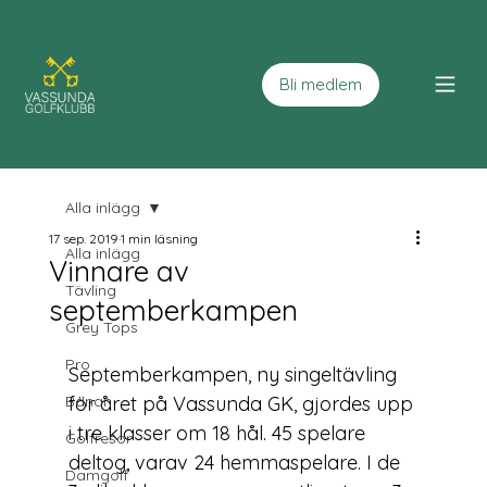
Bli medlem
Alla inlägg
17 sep. 2019
1 min läsning
Alla inlägg
Vinnare av
Tävling
septemberkampen
Grey Tops
Pro
Septemberkampen, ny singeltävling 
Banan
för året på Vassunda GK, gjordes upp 
i tre klasser om 18 hål. 45 spelare 
Golfresor
deltog, varav 24 hemmaspelare. I de 
Damgolf