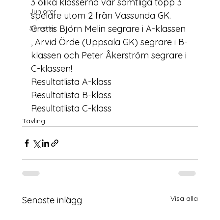
3 olika klasserna var samtliga topp 3 
Juniorer
spelare utom 2 från Vassunda GK. 
Grattis Björn Melin segrare i A-klassen 
Seniorer
, Arvid Örde (Uppsala GK) segrare i B-
klassen och Peter Åkerström segrare i 
C-klassen! 
Resultatlista A-klass
Resultatlista B-klass
Resultatlista C-klass
Tävling
Visa alla
Senaste inlägg